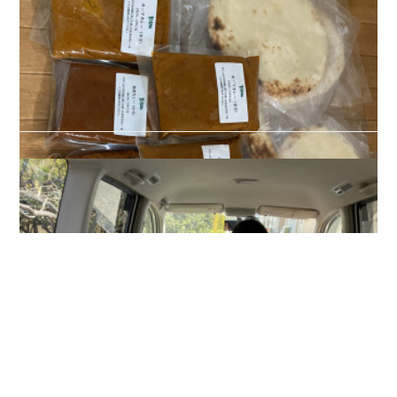
2020.05.16 11:57
こんなレタス助かレタス
これ、切り取り線で袋を切って根元をきるだけで簡単レタス！レタス、け
っこうだめにしちゃうから助かレタス。
2020.05.14 09:25
お手軽リフレッシュ
長引く自粛生活、テレワークだったり、お子さまがずっと家に居る毎日。
大人も子供も少しずつストレスが溜まってきたすよね。我が家も子供の入
園が延び延びになったのでなかなか仕事が捗りません💦子供の有り余る…
Copyright ©︎ clover53 AllRights Reserved.