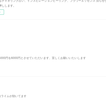
るチャネリング占い、インスピレーションヒーリング、フラワーエッセンス 沼らせ
押しします。
ー
り占い5000円を6000円とさせていただいます、宜しくお願いいたいします
はライムが効いてます