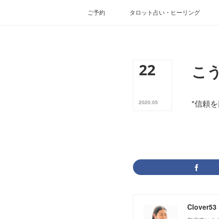
ご予約
タロット占い・ヒーリング
22
こ
"信頼
2020
.
05
Clover53