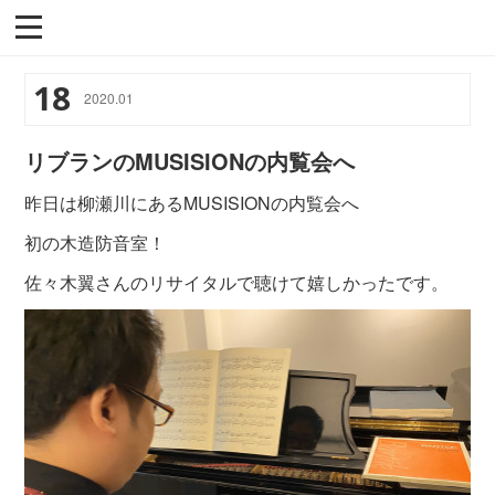
18
2020
.
01
リブランのMUSISIONの内覧会へ
昨日は柳瀬川にあるMUSISIONの内覧会へ
初の木造防音室！
佐々木翼さんのリサイタルで聴けて嬉しかったです。