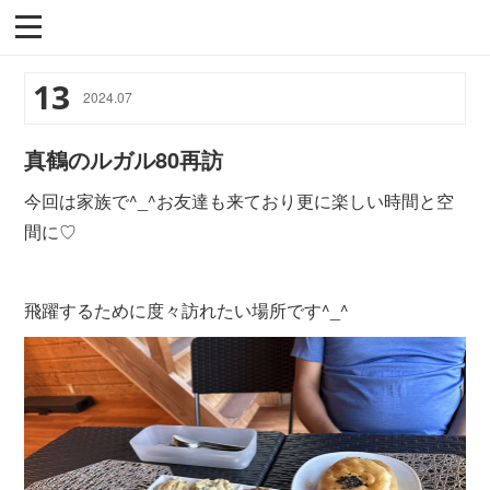
13
2024
.
07
真鶴のルガル80再訪
今回は家族で^_^お友達も来ており更に楽しい時間と空
間に♡
飛躍するために度々訪れたい場所です^_^