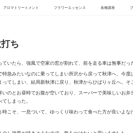
アロマトリートメント
フラワーエッセンス
各種講座
意打ち
っていたら、強風で空家の窓が割れて、前を走る車は無事だっ
で特急みたいなのに乗ってしまい所沢から戻って秋津へ、今度
まってしまい、結局新秋津に戻り、秋津からひばりヶ丘へ。そ
寒いのとお昼時でお腹が空いており、スーパーで美味しいお弁
べてしまった。
う時こそ、一息ついて、ゆっくり味わって食べた方が良いよな(^◇
う少し強風が続きそうなので、気をつけたいと思います^_^