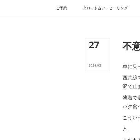
ご予約
タロット占い・ヒーリング
27
不
車に乗
2024
.
02
西武線
沢で止
薄着で
バク食
こうい
と。
まだも