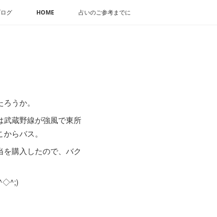
ブログ
HOME
占いのご参考までに
たろうか。
は武蔵野線が強風で東所
こからバス。
当を購入したので、バク
^;)