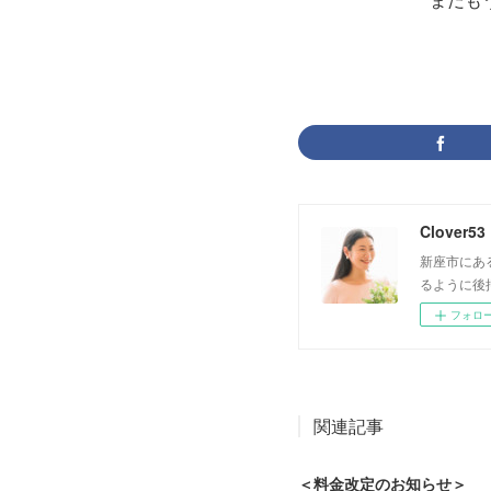
Clover53
新座市にあ
るように後
フォロ
関連記事
＜料金改定のお知らせ＞