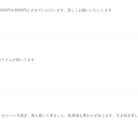
り占い5000円を6000円とさせていただいます、宜しくお願いいたいします
はライムが効いてます
）から一ヶ月過ぎ、落ち着いて来ました。駐車場も変わらずあります。引き続き宜