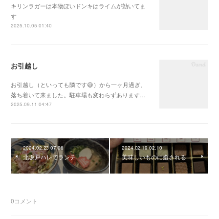
キリンラガーは本物ぽいドンキはライムが効いてま
す
2025.10.05 01:40
お引越し
お引越し（といっても隣です😅）から一ヶ月過ぎ、
落ち着いて来ました。駐車場も変わらずあります…
2025.09.11 04:47
2024.02.23 07:06
2024.02.19 02:10
北坂戸ハレでランチ
美味しいものに癒される
0
コメント