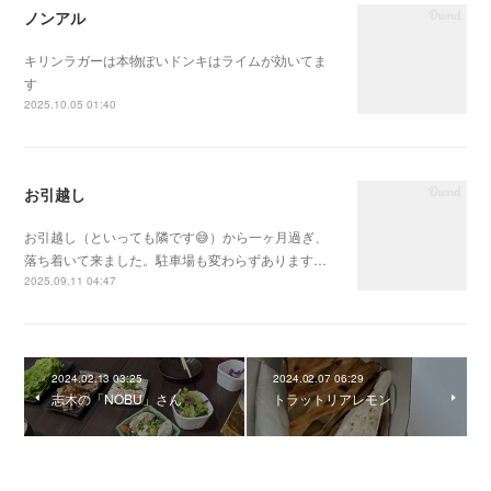
ノンアル
キリンラガーは本物ぽいドンキはライムが効いてま
す
2025.10.05 01:40
お引越し
お引越し（といっても隣です😅）から一ヶ月過ぎ、
落ち着いて来ました。駐車場も変わらずあります…
2025.09.11 04:47
2024.02.13 03:25
2024.02.07 06:29
志木の「NOBU」さん
トラットリアレモン