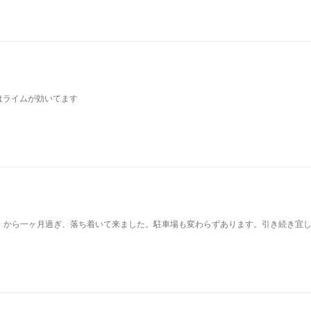
はライムが効いてます
）から一ヶ月過ぎ、落ち着いて来ました。駐車場も変わらずあります。引き続き宜