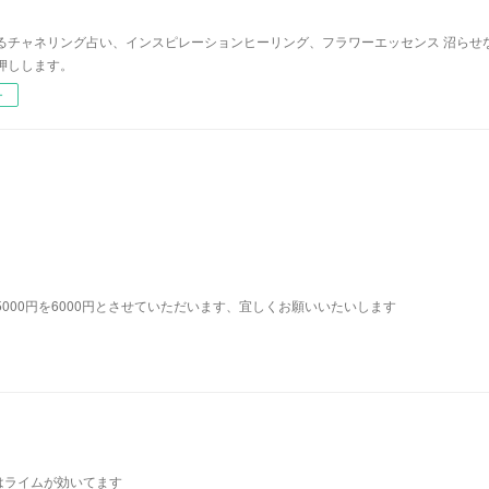
るチャネリング占い、インスピレーションヒーリング、フラワーエッセンス 沼らせ
押しします。
ー
り占い5000円を6000円とさせていただいます、宜しくお願いいたいします
はライムが効いてます