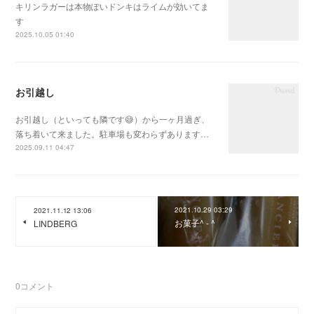
キリンラガーは本物ぽいドンキはライムが効いてま
す
2025.10.05 01:40
お引越し
お引越し（といっても隣です😅）から一ヶ月過ぎ、
落ち着いて来ました。駐車場も変わらずあります…
2025.09.11 04:47
2021.10.29 03:29
2021.11.12 13:06
お菓子^ - ^
LINDBERG
0
コメント